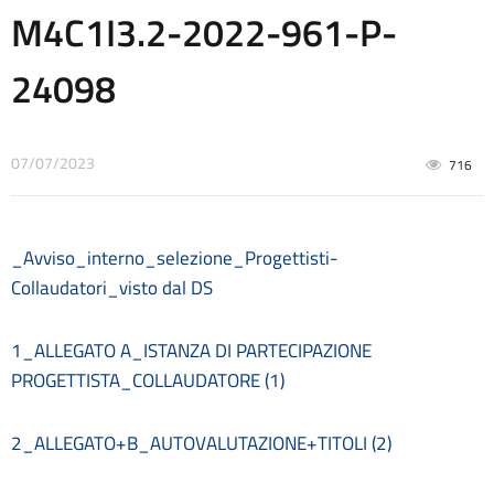
Contrattazione collettiva
M4C1I3.2-2022-961-P-
Contrattazione integrativa
Cookie Policy (UE)
24098
Corsi
D.S.G.A.
Dirigente Scolastico
07/07/2023
Dirigenza
716
Docenti
Dotazione organica
FAQ e VideoTutorial Registro Elettronico CLASSEVIVA
_Avviso_interno_selezione_Progettisti-
feedback
Collaudatori_visto dal DS
Galleria
Home
1_ALLEGATO A_ISTANZA DI PARTECIPAZIONE
Incarichi amministrativi di vertice
Incarichi conferiti e autorizzati ai dipendenti
PROGETTISTA_COLLAUDATORE (1)
Inclusione e BES
Indicatore di tempestività dei pagamenti
2_ALLEGATO+B_AUTOVALUTAZIONE+TITOLI (2)
Informazioni
Libri di testo