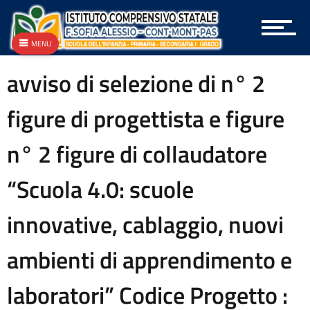
Archivio Circolari A.T.A.
Archivio Circolari Docenti
MENU
Archivio Circolari Genitori
Archivio NEWS Vecchio
avviso di selezione di n° 2
Archivio P.T.O.F.
Archivio vecchie Graduatorie
figure di progettista e figure
Archivio vecchio PON
Area docenti
n° 2 figure di collaudatore
Aree Tematiche
Articolazione degli uffici
“Scuola 4.0: scuole
Attestazioni OIV o di struttura analoga
Atti generali
innovative, cablaggio, nuovi
Bandi di gara e contratti
Burocrazia zero
Calendario scolastico
ambienti di apprendimento e
Codice disciplinare
Consulenti e collaboratori
laboratori” Codice Progetto :
Contatti