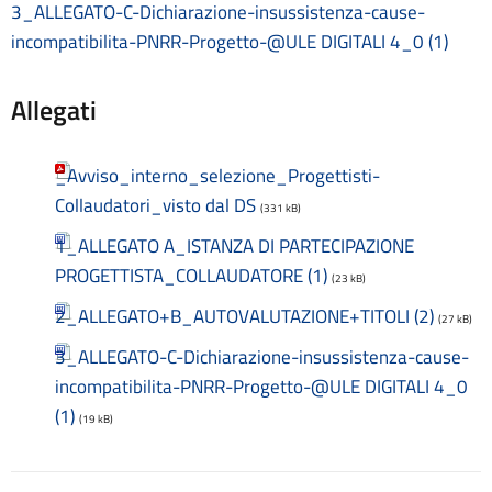
3_ALLEGATO-C-Dichiarazione-insussistenza-cause-
Materiale didattico
incompatibilita-PNRR-Progetto-@ULE DIGITALI 4_0 (1)
Modulistica famiglie
Modulistica personale scuola
OIV
Allegati
Oneri informativi per cittadini e imprese
Organi di indirizzo politico-amministrativo
Organigramma
_Avviso_interno_selezione_Progettisti-
Patto educativo
Collaudatori_visto dal DS
(331 kB)
Personale non a tempo indeterminato
1_ALLEGATO A_ISTANZA DI PARTECIPAZIONE
Piano di Miglioramento (PDM) Triennio 2022/2025 REVISIONE
PROGETTISTA_COLLAUDATORE (1)
a.s. 2024/2025
(23 kB)
Plessi
2_ALLEGATO+B_AUTOVALUTAZIONE+TITOLI (2)
(27 kB)
PNRR Futura
3_ALLEGATO-C-Dichiarazione-insussistenza-cause-
PNSD
PNSD
incompatibilita-PNRR-Progetto-@ULE DIGITALI 4_0
PON
(1)
(19 kB)
Posizioni organizzative
Progetti
Progetti Piano Triennale dell’Offerta Formativa