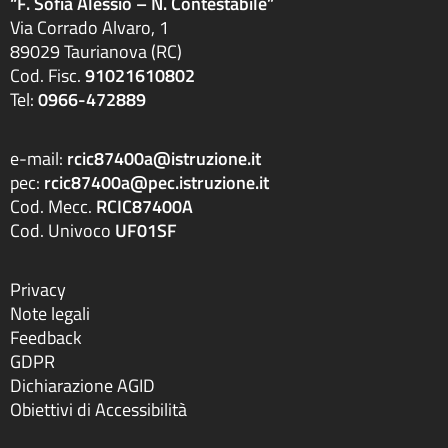
“F. Sofia Alessio – N. Contestabile”
Via Corrado Alvaro, 1
89029 Taurianova (RC)
Cod. Fisc.
91021610802
Tel:
0966-472889
e-mail:
rcic87400a@istruzione.it
pec:
rcic87400a@pec.istruzione.it
Cod. Mecc.
RCIC87400A
Cod. Univoco
UF01SF
Privacy
Note legali
Feedback
GDPR
Dichiarazione AGID
Obiettivi di Accessibilità