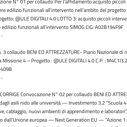
ione N° 01 per collaudo Per l’affidamento acquisto piccoli 
ere edilizio funzionali all’intervento nell’ambito del proget
rogetto: @ULE DIGITALI 4.0 LOTTO 3: acquisto piccoli interven
e edilizio funzionali all’intervento SIMOG CIG: A02B194F9F
24
n. 3 collaudo BENI ED ATTREZZATURE- Piano Nazionale di ri
za Missione 4 – Progetto : @ULE DlGITALI 4.0 C.P. : M4C1I3
24098
24
CORRIGE Convocazione N° 02 per collaudo BENI ED ATT
agli asili nido alle università — Investimento 3.2 “Scuola 4
ve, cablaggio, nuovi ambienti di apprendimento e laboratori”
to dalI’Unione europea — Next Generation EU — “Azione 1: