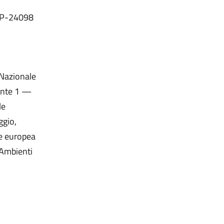
-P-24098
Nazionale
nente 1 —
le
ggio,
ne europea
Ambienti