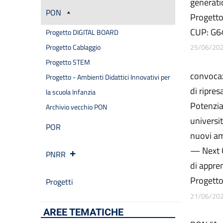
generati
PON
Progett
CUP: G
Progetto DIGITAL BOARD
Progetto Cablaggio
25/06/20
Progetto STEM
convoca
Progetto - Ambienti Didattici Innovativi per
di ripre
la scuola Infanzia
Potenziam
Archivio vecchio PON
universi
POR
nuovi am
— Next G
PNRR
di appre
Progett
Progetti
21/06/20
AREE TEMATICHE