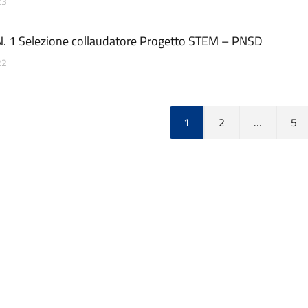
23
N. 1 Selezione collaudatore Progetto STEM – PNSD
22
1
2
…
5