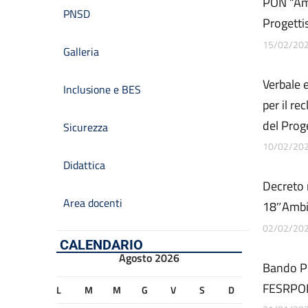
PON “Amb
PNSD
Progetti
15/02/20
Galleria
Verbale 
Inclusione e BES
per il re
del Pro
Sicurezza
10/02/20
Didattica
Decreto
Area docenti
18″Ambien
02/02/20
CALENDARIO
Agosto 2026
Bando Pr
FESRPO
L
M
M
G
V
S
D