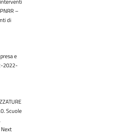
interventi
to PNRR –
ti di
presa e
.2-2022-
REZZATURE
.0. Scuole
,
 Next