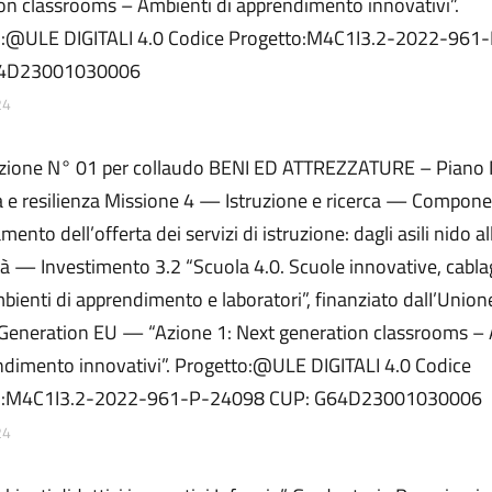
on classrooms – Ambienti di apprendimento innovativi”.
o:@ULE DIGITALI 4.0 Codice Progetto:M4C1I3.2-2022-961
64D23001030006
24
zione N° 01 per collaudo BENI ED ATTREZZATURE – Piano 
sa e resilienza Missione 4 — Istruzione e ricerca — Compo
ento dell’offerta dei servizi di istruzione: dagli asili nido al
tà — Investimento 3.2 “Scuola 4.0. Scuole innovative, cabla
bienti di apprendimento e laboratori”, finanziato dalI’Unio
eneration EU — “Azione 1: Next generation classrooms – 
ndimento innovativi”. Progetto:@ULE DIGITALI 4.0 Codice
o:M4C1I3.2-2022-961-P-24098 CUP: G64D23001030006
24