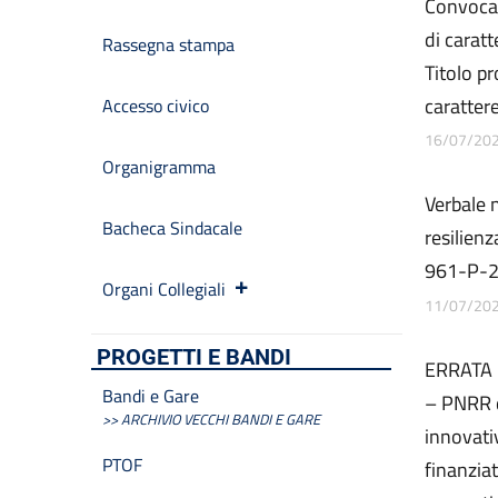
Convocaz
di caratt
Rassegna stampa
Titolo p
caratter
Accesso civico
16/07/20
Organigramma
Verbale 
Bacheca Sindacale
resilien
961-P-
Organi Collegiali
11/07/20
PROGETTI E BANDI
ERRATA 
Bandi e Gare
– PNRR d
>> ARCHIVIO VECCHI BANDI E GARE
innovati
PTOF
finanzia