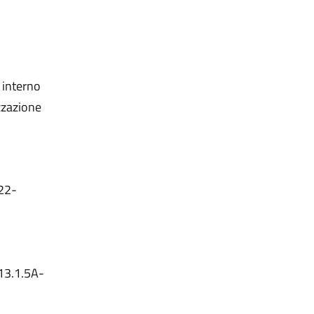
 interno
izzazione
22-
13.1.5A-