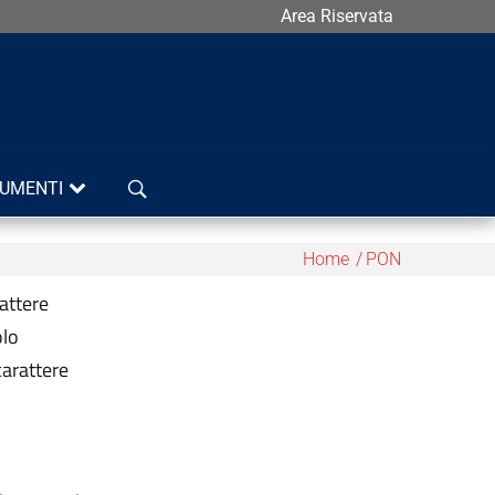
Area Riservata
Cerca
UMENTI
Home
PON
attere
olo
carattere