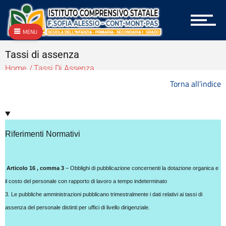
Anticorruzione
Archivio
Archivio
MENU
Archivio Albo OnLine e Amministrazione Trasparente
Archivio Bandi e Gare
Tassi di assenza
Archivio Circolari A.T.A.
Home
Tassi Di Assenza
Archivio Circolari Docenti
Torna all’indice
Archivio Circolari Genitori
Archivio NEWS Vecchio
Archivio P.T.O.F.
Archivio vecchie Graduatorie
Archivio vecchio PON
Riferimenti Normativi
Area docenti
Aree Tematiche
Articolo 16 , comma 3
– Obblighi di pubblicazione concernenti la dotazione organica e
Articolazione degli uffici
Attestazioni OIV o di struttura analoga
il costo del personale con rapporto di lavoro a tempo indeterminato
Atti generali
3. Le pubbliche amministrazioni pubblicano trimestralmente i dati relativi ai tassi di
Bandi di gara e contratti
assenza del personale distinti per uffici di livello dirigenziale.
Burocrazia zero