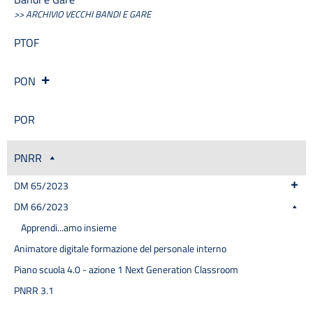
Inclusione e BES
>> ARCHIVIO VECCHI BANDI E GARE
Indicatore di tempestività dei pagamenti
PTOF
Informazioni
Libri di testo
Materiale didattico
PON
Modulistica famiglie
Modulistica personale scuola
POR
OIV
Oneri informativi per cittadini e imprese
PNRR
Organi di indirizzo politico-amministrativo
Organigramma
DM 65/2023
Patto educativo
DM 66/2023
Personale non a tempo indeterminato
Apprendi...amo insieme
Piano di Miglioramento (PDM) Triennio 2022/2025 REVISIONE
a.s. 2024/2025
Animatore digitale formazione del personale interno
Plessi
Piano scuola 4.0 - azione 1 Next Generation Classroom
PNRR Futura
PNRR 3.1
PNSD