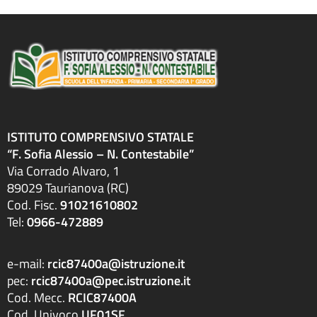
ISTITUTO COMPRENSIVO STATALE
“F. Sofia Alessio – N. Contestabile”
Via Corrado Alvaro, 1
89029 Taurianova (RC)
Cod. Fisc.
91021610802
Tel:
0966-472889
e-mail:
rcic87400a@istruzione.it
pec:
rcic87400a@pec.istruzione.it
Cod. Mecc.
RCIC87400A
Cod. Univoco
UF01SF