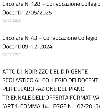
Circolare N. 128 – Convocazione Collegio
Corsi
D.S.G.A.
Docenti 12/05/2025
Dirigente Scolastico
08/05/2025
Dirigenza
Docenti
Dotazione organica
Circolare N. 43 – Convocazione Collegio
FAQ e VideoTutorial Registro Elettronico CLASSEVIVA
Docenti 09-12-2024
feedback
Galleria
02/12/2024
Home
Incarichi amministrativi di vertice
Incarichi conferiti e autorizzati ai dipendenti
ATTO DI INDIRIZZO DEL DIRIGENTE
Inclusione e BES
SCOLASTICO AL COLLEGIO DEI DOCENTI
Indicatore di tempestività dei pagamenti
Informazioni
PER L’ELABORAZIONE DEL PIANO
Libri di testo
TRIENNALE DELL’OFFERTA FORMATIVA
Materiale didattico
Modulistica famiglie
(ART.1, COMMA 14, LEGGE N. 107/2015)