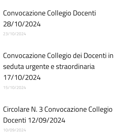
Quadri orario
Rassegna stampa
Convocazione Collegio Docenti
Regolamenti
28/10/2024
Rendiconti gruppi consiliari regionali/provinciali
Sanzioni per mancata comunicazione dei dati
23/10/2024
Segreteria
Servizio di assistenza psicologica per emergenza Covid-19
Convocazione Collegio dei Docenti in
Sicurezza
Tassi di assenza
seduta urgente e straordinaria
Telefono e posta elettronica
17/10/2024
Cerca
15/10/2024
Circolare N. 3 Convocazione Collegio
Docenti 12/09/2024
10/09/2024