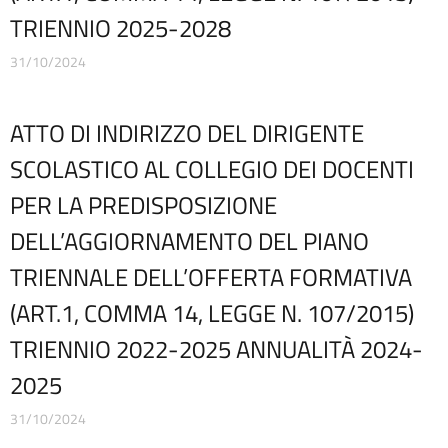
Modulistica personale scuola
TRIENNIO 2025-2028
OIV
Oneri informativi per cittadini e imprese
31/10/2024
Organi di indirizzo politico-amministrativo
Organigramma
Patto educativo
ATTO DI INDIRIZZO DEL DIRIGENTE
Personale non a tempo indeterminato
SCOLASTICO AL COLLEGIO DEI DOCENTI
Piano di Miglioramento (PDM) Triennio 2022/2025 REVISIONE
a.s. 2024/2025
PER LA PREDISPOSIZIONE
Plessi
DELL’AGGIORNAMENTO DEL PIANO
PNRR Futura
PNSD
TRIENNALE DELL’OFFERTA FORMATIVA
PNSD
(ART.1, COMMA 14, LEGGE N. 107/2015)
PON
Posizioni organizzative
TRIENNIO 2022-2025 ANNUALITÀ 2024-
Progetti
2025
Progetti Piano Triennale dell’Offerta Formativa
Programma per la Trasparenza e l’Integrità
31/10/2024
Protocollo Sicurezza