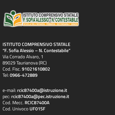
ISTITUTO COMPRENSIVO STATALE
“F. Sofia Alessio – N. Contestabile”
Via Corrado Alvaro, 1
89029 Taurianova (RC)
Cod. Fisc.
91021610802
Tel:
0966-472889
e-mail:
rcic87400a@istruzione.it
pec:
rcic87400a@pec.istruzione.it
Cod. Mecc.
RCIC87400A
Cod. Univoco
UF01SF