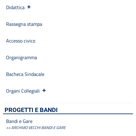
Burocrazia zero
Didattica
Calendario scolastico
Codice disciplinare
Rassegna stampa
Consulenti e collaboratori
Contatti
Contrattazione collettiva
Accesso civico
Contrattazione integrativa
Cookie Policy (UE)
Organigramma
Corsi
D.S.G.A.
Bacheca Sindacale
Dirigente Scolastico
Dirigenza
Docenti
Organi Collegiali
Dotazione organica
FAQ e VideoTutorial Registro Elettronico CLASSEVIVA
PROGETTI E BANDI
feedback
Galleria
Bandi e Gare
Home
>> ARCHIVIO VECCHI BANDI E GARE
Incarichi amministrativi di vertice