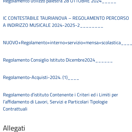
Regolamento utilizzo palestra 28 OTTOBRE 2024_____
Consulenti e collaboratori
Contatti
Contrattazione collettiva
IC CONTESTABILE TAURIANOVA – REGOLAMENTO PERCORSO
Contrattazione integrativa
A INDIRIZZO MUSICALE 2024-2025-2________
Cookie Policy (UE)
Corsi
NUOVO+Regolamento+interno+servizio+mensa+scolastica___
D.S.G.A.
Dirigente Scolastico
Dirigenza
Regolamento Consiglio Istituto Dicembre2024______
Docenti
Dotazione organica
Regolamento-Acquisti-2024. (1)____
FAQ e VideoTutorial Registro Elettronico CLASSEVIVA
feedback
Regolamento d’istituto Contenente i Criteri ed i Limiti per
Galleria
l’affidamento di Lavori, Servizi e Particolari Tipologie
Home
Contrattuali
Incarichi amministrativi di vertice
Incarichi conferiti e autorizzati ai dipendenti
Inclusione e BES
Allegati
Indicatore di tempestività dei pagamenti