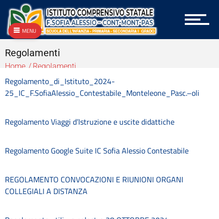
Archivio
Archivio Albo OnLine e Amministrazione Trasparente
Archivio Bandi e Gare
MENU
Archivio Circolari A.T.A.
Archivio Circolari Docenti
Regolamenti
Archivio Circolari Genitori
Home
Regolamenti
Archivio NEWS Vecchio
Regolamento_di_Istituto_2024-
Archivio P.T.O.F.
25_IC_F.SofiaAlessio_Contestabile_Monteleone_Pasc.–oli
Archivio vecchie Graduatorie
Archivio vecchio PON
Area docenti
Regolamento Viaggi d’Istruzione e uscite didattiche
Aree Tematiche
Articolazione degli uffici
Regolamento Google Suite IC Sofia Alessio Contestabile
Attestazioni OIV o di struttura analoga
Atti generali
Bandi di gara e contratti
REGOLAMENTO CONVOCAZIONI E RIUNIONI ORGANI
Burocrazia zero
COLLEGIALI A DISTANZA
Calendario scolastico
Codice disciplinare