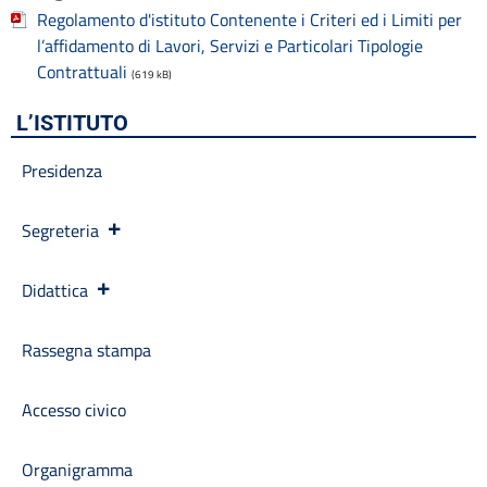
Regolamento d'istituto Contenente i Criteri ed i Limiti per
Informazioni
l’affidamento di Lavori, Servizi e Particolari Tipologie
Libri di testo
Contrattuali
Materiale didattico
(619 kB)
Modulistica famiglie
L’ISTITUTO
Modulistica personale scuola
OIV
Presidenza
Oneri informativi per cittadini e imprese
Organi di indirizzo politico-amministrativo
Organigramma
Segreteria
Patto educativo
Personale non a tempo indeterminato
Didattica
Piano di Miglioramento (PDM) Triennio 2022/2025 REVISIONE
a.s. 2024/2025
Rassegna stampa
Plessi
PNRR Futura
Accesso civico
PNSD
PNSD
PON
Organigramma