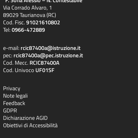
“F. Sofia Alessio – N. Contestabile”
Via Corrado Alvaro, 1
89029 Taurianova (RC)
Cod. Fisc.
91021610802
Tel:
0966-472889
e-mail:
rcic87400a@istruzione.it
pec:
rcic87400a@pec.istruzione.it
Cod. Mecc.
RCIC87400A
Cod. Univoco
UF01SF
Privacy
Note legali
Feedback
GDPR
Dichiarazione AGID
Obiettivi di Accessibilità