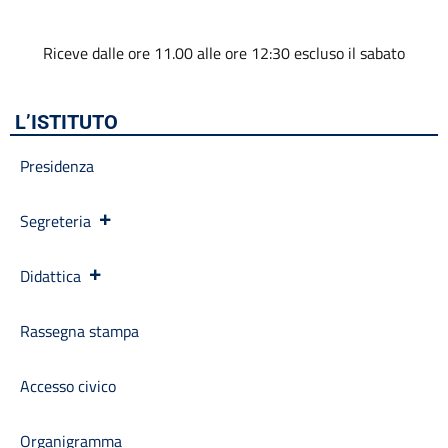
Calendario scolastico
Codice disciplinare
Riceve dalle ore 11.00 alle ore 12:30 escluso il sabato
Consulenti e collaboratori
Contatti
Contrattazione collettiva
L’ISTITUTO
Contrattazione integrativa
Cookie Policy (UE)
Presidenza
Corsi
D.S.G.A.
Segreteria
Dirigente Scolastico
Dirigenza
Docenti
Didattica
Dotazione organica
FAQ e VideoTutorial Registro Elettronico CLASSEVIVA
Rassegna stampa
feedback
Galleria
Accesso civico
Home
Incarichi amministrativi di vertice
Incarichi conferiti e autorizzati ai dipendenti
Organigramma