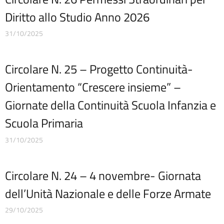
Quadri orario
Diritto allo Studio Anno 2026
Rassegna stampa
Regolamenti
31/10/2025
Rendiconti gruppi consiliari regionali/provinciali
Sanzioni per mancata comunicazione dei dati
Circolare N. 25 – Progetto Continuità-
Segreteria
Servizio di assistenza psicologica per emergenza Covid-19
Orientamento “Crescere insieme” –
Sicurezza
Giornate della Continuità Scuola Infanzia e
Tassi di assenza
Telefono e posta elettronica
Scuola Primaria
Cerca
31/10/2025
Circolare N. 24 – 4 novembre- Giornata
dell’Unità Nazionale e delle Forze Armate
29/10/2025