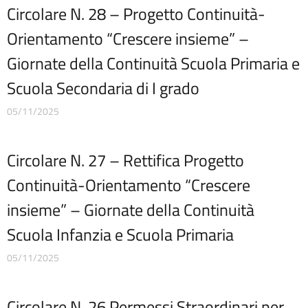
Modulistica personale scuola
Circolare N. 28 – Progetto Continuità-
OIV
Orientamento “Crescere insieme” –
Oneri informativi per cittadini e imprese
Organi di indirizzo politico-amministrativo
Giornate della Continuità Scuola Primaria e
Organigramma
Scuola Secondaria di I grado
Patto educativo
Personale non a tempo indeterminato
05/11/2025
Piano di Miglioramento (PDM) Triennio 2022/2025 REVISIONE
a.s. 2024/2025
Plessi
Circolare N. 27 – Rettifica Progetto
PNRR Futura
Continuità-Orientamento “Crescere
PNSD
PNSD
insieme” – Giornate della Continuità
PON
Scuola Infanzia e Scuola Primaria
Posizioni organizzative
Progetti
05/11/2025
Progetti Piano Triennale dell’Offerta Formativa
Programma per la Trasparenza e l’Integrità
Circolare N. 26 Permessi Straordinari per
Protocollo Sicurezza