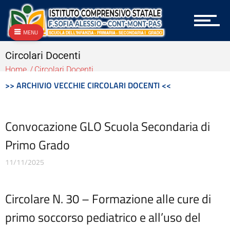
Archivio Circolari Genitori
Archivio NEWS Vecchio
Archivio P.T.O.F.
MENU
Archivio vecchie Graduatorie
Circolari Docenti
Archivio vecchio PON
Area docenti
Home
Circolari Docenti
Aree Tematiche
>> ARCHIVIO VECCHIE CIRCOLARI DOCENTI <<
Articolazione degli uffici
Attestazioni OIV o di struttura analoga
Atti generali
Convocazione GLO Scuola Secondaria di
Bandi di gara e contratti
Primo Grado
Burocrazia zero
Calendario scolastico
11/11/2025
Codice disciplinare
Consulenti e collaboratori
Contatti
Circolare N. 30 – Formazione alle cure di
Contrattazione collettiva
primo soccorso pediatrico e all’uso del
Contrattazione integrativa