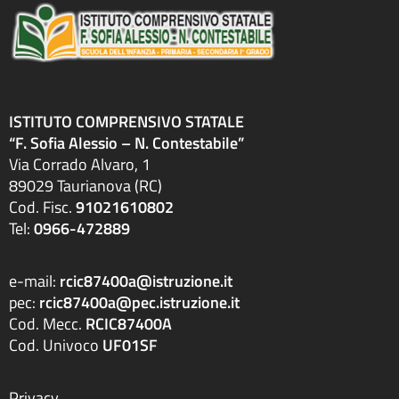
ISTITUTO COMPRENSIVO STATALE
“F. Sofia Alessio – N. Contestabile”
Via Corrado Alvaro, 1
89029 Taurianova (RC)
Cod. Fisc.
91021610802
Tel:
0966-472889
e-mail:
rcic87400a@istruzione.it
pec:
rcic87400a@pec.istruzione.it
Cod. Mecc.
RCIC87400A
Cod. Univoco
UF01SF
Privacy