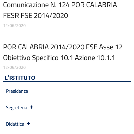
Comunicazione N. 124 POR CALABRIA
Codice disciplinare
Consulenti e collaboratori
FESR FSE 2014/2020
Contatti
12/06/2020
Contrattazione collettiva
Contrattazione integrativa
Cookie Policy (UE)
POR CALABRIA 2014/2020 FSE Asse 12
Corsi
D.S.G.A.
Obiettivo Specifico 10.1 Azione 10.1.1
Dirigente Scolastico
12/06/2020
Dirigenza
Docenti
L’ISTITUTO
Dotazione organica
Presidenza
FAQ e VideoTutorial Registro Elettronico CLASSEVIVA
feedback
Galleria
Segreteria
Home
Incarichi amministrativi di vertice
Didattica
Incarichi conferiti e autorizzati ai dipendenti