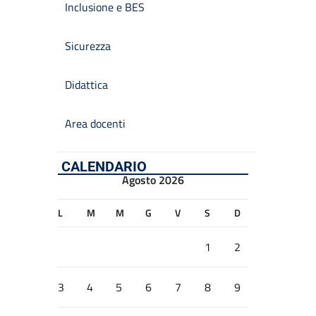
Inclusione e BES
Sicurezza
Didattica
Area docenti
CALENDARIO
Agosto 2026
L
M
M
G
V
S
D
1
2
3
4
5
6
7
8
9