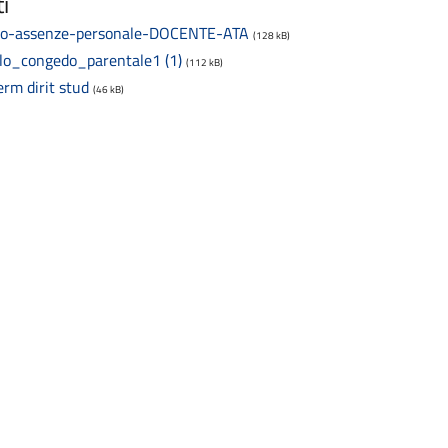
i
o-assenze-personale-DOCENTE-ATA
(128 kB)
lo_congedo_parentale1 (1)
(112 kB)
erm dirit stud
(46 kB)