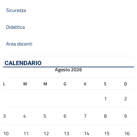
PNSD
PNSD
Sicurezza
PON
Posizioni organizzative
Didattica
Progetti
Progetti Piano Triennale dell’Offerta Formativa
Area docenti
Programma per la Trasparenza e l’Integrità
Protocollo Sicurezza
Quadri orario
CALENDARIO
Rassegna stampa
Agosto 2026
Regolamenti
Rendiconti gruppi consiliari regionali/provinciali
L
M
M
G
V
S
D
Sanzioni per mancata comunicazione dei dati
Segreteria
1
2
Servizio di assistenza psicologica per emergenza Covid-19
Sicurezza
3
4
5
6
7
8
9
Tassi di assenza
Telefono e posta elettronica
10
11
12
13
14
15
16
Cerca