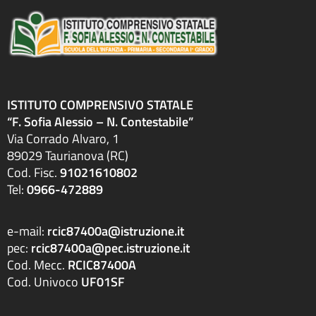
ISTITUTO COMPRENSIVO STATALE
“F. Sofia Alessio – N. Contestabile”
Via Corrado Alvaro, 1
89029 Taurianova (RC)
Cod. Fisc.
91021610802
Tel:
0966-472889
e-mail:
rcic87400a@istruzione.it
pec:
rcic87400a@pec.istruzione.it
Cod. Mecc.
RCIC87400A
Cod. Univoco
UF01SF