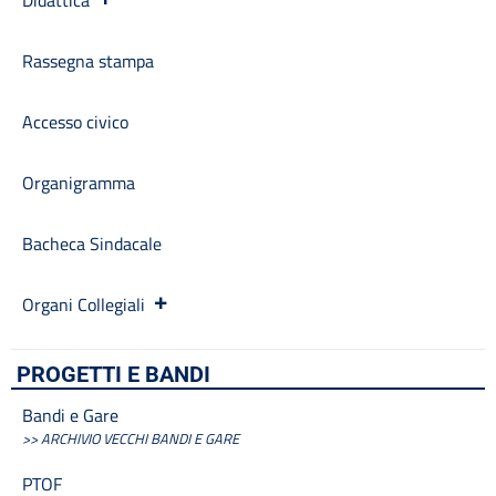
Didattica
Burocrazia zero
Calendario scolastico
Rassegna stampa
Codice disciplinare
Consulenti e collaboratori
Contatti
Accesso civico
Contrattazione collettiva
Contrattazione integrativa
Organigramma
Cookie Policy (UE)
Corsi
Bacheca Sindacale
D.S.G.A.
Dirigente Scolastico
Dirigenza
Organi Collegiali
Docenti
Dotazione organica
PROGETTI E BANDI
FAQ e VideoTutorial Registro Elettronico CLASSEVIVA
feedback
Bandi e Gare
Galleria
>> ARCHIVIO VECCHI BANDI E GARE
Home
PTOF
Incarichi amministrativi di vertice