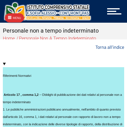
Archivio
Archivio
Archivio Albo OnLine e Amministrazione Trasparente
MENU
Archivio Bandi e Gare
Archivio Circolari A.T.A.
Personale non a tempo indeterminato
Archivio Circolari Docenti
Home
Personale Non A Tempo Indeterminato
Archivio Circolari Genitori
Torna all’indice
Archivio NEWS Vecchio
Archivio P.T.O.F.
Archivio vecchie Graduatorie
Archivio vecchio PON
Area docenti
Riferimenti Normativi
Aree Tematiche
Articolazione degli uffici
Articolo 17 , comma 1,2
– Obblighi di pubblicazione dei dati relativi al personale non a
Attestazioni OIV o di struttura analoga
tempo indeterminato
Atti generali
Bandi di gara e contratti
1. Le pubbliche amministrazioni pubblicano annualmente, nell’ambito di quanto previsto
Burocrazia zero
dall’articolo 16, comma 1, i dati relativi al personale con rapporto di lavoro non a tempo
Calendario scolastico
indeterminato, con la indicazione delle diverse tipologie di rapporto, della distribuzione di