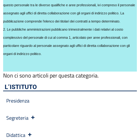
Codice disciplinare
questo personale tra le diverse qualifiche e aree professionali, ivi compreso il personale
Consulenti e collaboratori
assegnato agli uffici di diretta collaborazione con gli organi di indirizzo politico. La
Contatti
pubblicazione comprende l’elenco dei titolari dei contratti a tempo determinato.
Contrattazione collettiva
2. Le pubbliche amministrazioni pubblicano trimestralmente i dati relativi al costo
Contrattazione integrativa
complessivo del personale di cui al comma 1, articolato per aree professionali, con
Cookie Policy (UE)
particolare riguardo al personale assegnato agli uffici di diretta collaborazione con gli
Corsi
organi di indirizzo politico.
D.S.G.A.
Dirigente Scolastico
Dirigenza
Non ci sono articoli per questa categoria.
Docenti
L’ISTITUTO
Dotazione organica
FAQ e VideoTutorial Registro Elettronico CLASSEVIVA
Presidenza
feedback
Galleria
Home
Segreteria
Incarichi amministrativi di vertice
Incarichi conferiti e autorizzati ai dipendenti
Didattica
Inclusione e BES