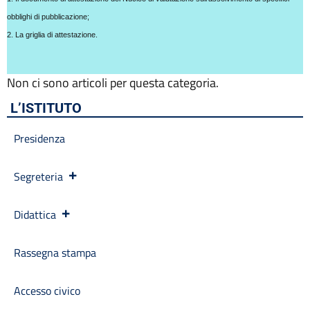
Calendario scolastico
Codice disciplinare
obblighi di pubblicazione;
Consulenti e collaboratori
2. La griglia di attestazione.
Contatti
Contrattazione collettiva
Non ci sono articoli per questa categoria.
Contrattazione integrativa
Cookie Policy (UE)
L’ISTITUTO
Corsi
D.S.G.A.
Presidenza
Dirigente Scolastico
Dirigenza
Segreteria
Docenti
Dotazione organica
Didattica
FAQ e VideoTutorial Registro Elettronico CLASSEVIVA
feedback
Galleria
Rassegna stampa
Home
Incarichi amministrativi di vertice
Accesso civico
Incarichi conferiti e autorizzati ai dipendenti