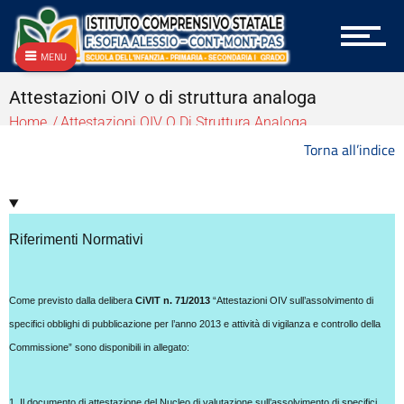
Archivio
Archivio
MENU
Archivio Albo OnLine e Amministrazione Trasparente
Archivio Bandi e Gare
Attestazioni OIV o di struttura analoga
Archivio Circolari A.T.A.
Home
Attestazioni OIV O Di Struttura Analoga
Archivio Circolari Docenti
Archivio Circolari Genitori
Torna all’indice
Archivio NEWS Vecchio
Archivio P.T.O.F.
Archivio vecchie Graduatorie
Archivio vecchio PON
Riferimenti Normativi
Area docenti
Aree Tematiche
Articolazione degli uffici
Come previsto dalla delibera
CiVIT n. 71/2013
“Attestazioni OIV sull’assolvimento di
Attestazioni OIV o di struttura analoga
specifici obblighi di pubblicazione per l’anno 2013 e attività di vigilanza e controllo della
Atti generali
Commissione” sono disponibili in allegato:
Bandi di gara e contratti
Burocrazia zero
1. Il documento di attestazione del Nucleo di valutazione sull’assolvimento di specifici