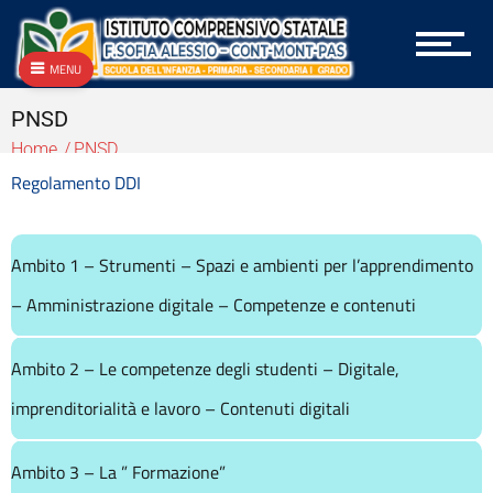
Archivio
Archivio Albo OnLine e Amministrazione Trasparente
Archivio Bandi e Gare
MENU
Archivio Circolari A.T.A.
PNSD
Archivio Circolari Docenti
Archivio Circolari Genitori
Home
PNSD
Archivio NEWS Vecchio
Regolamento DDI
Archivio P.T.O.F.
Archivio vecchie Graduatorie
Archivio vecchio PON
Ambito 1 – Strumenti – Spazi e ambienti per l’apprendimento
Area docenti
– Amministrazione digitale – Competenze e contenuti
Aree Tematiche
Articolazione degli uffici
Attestazioni OIV o di struttura analoga
Ambito 2 – Le competenze degli studenti – Digitale,
Atti generali
imprenditorialità e lavoro – Contenuti digitali
Bandi di gara e contratti
Burocrazia zero
Calendario scolastico
Ambito 3 – La ” Formazione”
Codice disciplinare