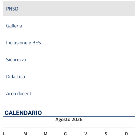
PNSD
Galleria
Inclusione e BES
Sicurezza
Didattica
Area docenti
CALENDARIO
Agosto 2026
L
M
M
G
V
S
D