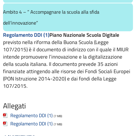
Consulenti e collaboratori
Ambito 4 – ” Accompagnare la scuola alla sfida
Contatti
Contrattazione collettiva
dell’innovazione”
Contrattazione integrativa
Regolamento DDI (1)
Piano Nazionale Scuola Digitale
Cookie Policy (UE)
previsto nella riforma della Buona Scuola (Legge
Corsi
107/2015) è il documento di indirizzo con il quale il MIUR
D.S.G.A.
intende promuovere l’innovazione e la digitalizzazione
Dirigente Scolastico
della scuola italiana. Il documento prevede 35 azioni
Dirigenza
finanziate attingendo alle risorse dei Fondi Sociali Europei
Docenti
(PON Istruzione 2014-2020) e dai fondi della Legge
Dotazione organica
107/2015.
FAQ e VideoTutorial Registro Elettronico CLASSEVIVA
feedback
Galleria
Allegati
Home
Regolamento DDI (1)
Incarichi amministrativi di vertice
(7 MB)
Incarichi conferiti e autorizzati ai dipendenti
Regolamento DDI (1)
(7 MB)
Inclusione e BES