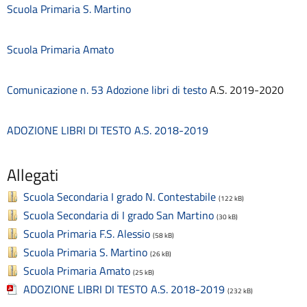
Scuola Primaria S. Martino
Consulenti e collaboratori
Contatti
Contrattazione collettiva
Scuola Primaria Amato
Contrattazione integrativa
Cookie Policy (UE)
Comunicazione n. 53 Adozione libri di testo
A.S. 2019-2020
Corsi
D.S.G.A.
Dirigente Scolastico
ADOZIONE LIBRI DI TESTO A.S. 2018-2019
Dirigenza
Docenti
Allegati
Dotazione organica
FAQ e VideoTutorial Registro Elettronico CLASSEVIVA
Scuola Secondaria I grado N. Contestabile
(122 kB)
feedback
Scuola Secondaria di I grado San Martino
(30 kB)
Galleria
Scuola Primaria F.S. Alessio
(58 kB)
Home
Scuola Primaria S. Martino
(26 kB)
Incarichi amministrativi di vertice
Scuola Primaria Amato
(25 kB)
Incarichi conferiti e autorizzati ai dipendenti
ADOZIONE LIBRI DI TESTO A.S. 2018-2019
Inclusione e BES
(232 kB)