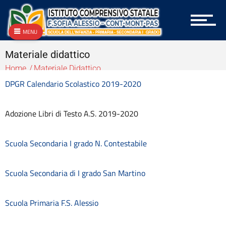
Archivio
Archivio Albo OnLine e Amministrazione Trasparente
Archivio Bandi e Gare
MENU
Archivio Circolari A.T.A.
Materiale didattico
Archivio Circolari Docenti
Archivio Circolari Genitori
Home
Materiale Didattico
Archivio NEWS Vecchio
DPGR Calendario Scolastico 2019-2020
Archivio P.T.O.F.
Archivio vecchie Graduatorie
Adozione Libri di Testo A.S. 2019-2020
Archivio vecchio PON
Area docenti
Aree Tematiche
Scuola Secondaria I grado N. Contestabile
Articolazione degli uffici
Attestazioni OIV o di struttura analoga
Scuola Secondaria di I grado San Martino
Atti generali
Bandi di gara e contratti
Burocrazia zero
Scuola Primaria F.S. Alessio
Calendario scolastico
Codice disciplinare