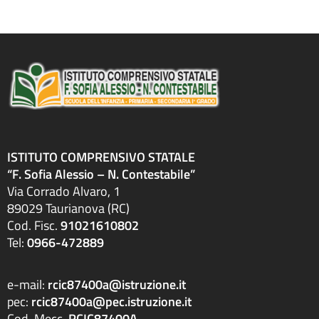
ISTITUTO COMPRENSIVO STATALE
“F. Sofia Alessio – N. Contestabile”
Via Corrado Alvaro, 1
89029 Taurianova (RC)
Cod. Fisc.
91021610802
Tel:
0966-472889
e-mail:
rcic87400a@istruzione.it
pec:
rcic87400a@pec.istruzione.it
Cod. Mecc.
RCIC87400A