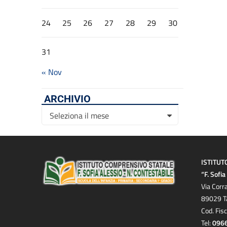
24
25
26
27
28
29
30
31
« Nov
ARCHIVIO
Archivio
Seleziona il mese
ISTITUT
“F. Sofi
Via Corr
89029 T
Cod. Fis
Tel:
096