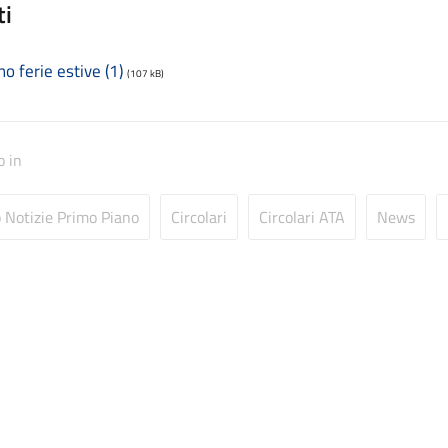
ti
no ferie estive (1)
(107 kB)
o in
o Notizie Primo Piano
Circolari
Circolari ATA
News