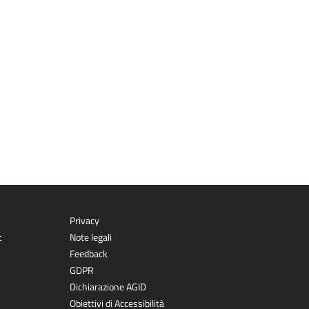
Privacy
t
Note legali
Feedback
GDPR
Dichiarazione AGID
Obiettivi di Accessibilità