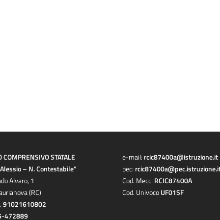
O COMPRENSIVO STATALE
e-mail:
rcic87400a@istruzione.it
a Alessio – N. Contestabile”
pec:
rcic87400a@pec.istruzione.i
ado Alvaro, 1
Cod. Mecc.
RCIC87400A
aurianova (RC)
Cod. Univoco
UF01SF
c.
91021610802
6-472889