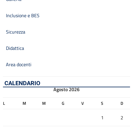
Inclusione e BES
Sicurezza
Didattica
Area docenti
CALENDARIO
Agosto 2026
L
M
M
G
V
S
D
1
2