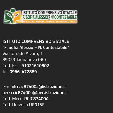
ISTITUTO COMPRENSIVO STATALE
“F. Sofia Alessio – N. Contestabile”
Via Corrado Alvaro, 1
89029 Taurianova (RC)
Cod. Fisc.
91021610802
Tel:
0966-472889
e-mail:
rcic87400a@istruzione.it
pec:
rcic87400a@pec.istruzione.it
Cod. Mecc.
RCIC87400A
Cod. Univoco
UF01SF