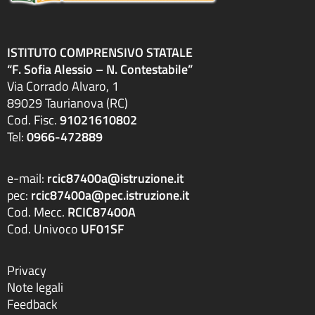
Attestazioni OIV o di struttura analoga
Atti generali
Bandi di gara e contratti
ISTITUTO COMPRENSIVO STATALE
Burocrazia zero
“F. Sofia Alessio – N. Contestabile”
Calendario scolastico
Via Corrado Alvaro, 1
Codice disciplinare
89029 Taurianova (RC)
Consulenti e collaboratori
Cod. Fisc.
91021610802
Contatti
Tel:
0966-472889
Contrattazione collettiva
Contrattazione integrativa
e-mail:
rcic87400a@istruzione.it
Cookie Policy (UE)
pec:
rcic87400a@pec.istruzione.it
Corsi
Cod. Mecc.
RCIC87400A
D.S.G.A.
Cod. Univoco
UF01SF
Dirigente Scolastico
Dirigenza
Docenti
Privacy
Dotazione organica
Note legali
FAQ e VideoTutorial Registro Elettronico CLASSEVIVA
Feedback