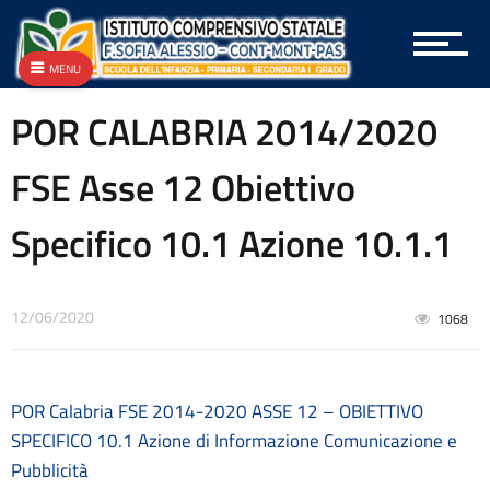
Archivio
Archivio Albo OnLine e Amministrazione Trasparente
MENU
Archivio Bandi e Gare
Archivio Circolari A.T.A.
POR CALABRIA 2014/2020
Archivio Circolari Docenti
Archivio Circolari Genitori
FSE Asse 12 Obiettivo
Archivio NEWS Vecchio
Archivio P.T.O.F.
Specifico 10.1 Azione 10.1.1
Archivio vecchie Graduatorie
Archivio vecchio PON
Area docenti
Aree Tematiche
12/06/2020
1068
Articolazione degli uffici
Attestazioni OIV o di struttura analoga
Atti generali
POR Calabria FSE 2014-2020 ASSE 12 – OBIETTIVO
Bandi di gara e contratti
SPECIFICO 10.1 Azione di Informazione Comunicazione e
Burocrazia zero
Pubblicità
Calendario scolastico