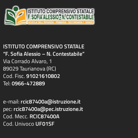
ISTITUTO COMPRENSIVO STATALE
“F. Sofia Alessio – N. Contestabile”
Via Corrado Alvaro, 1
89029 Taurianova (RC)
Cod. Fisc.
91021610802
Tel:
0966-472889
e-mail:
rcic87400a@istruzione.it
pec:
rcic87400a@pec.istruzione.it
Cod. Mecc.
RCIC87400A
Cod. Univoco
UF01SF