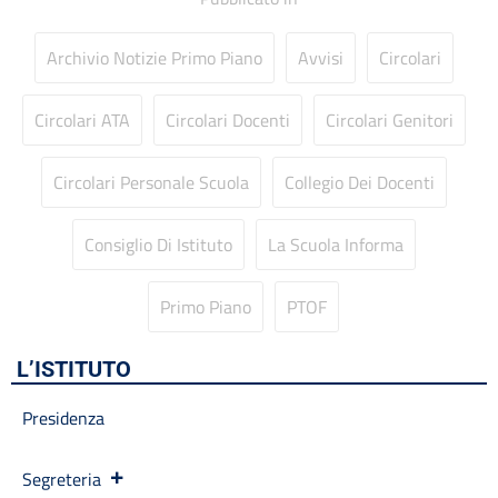
Libri di testo
Materiale didattico
Archivio Notizie Primo Piano
Avvisi
Circolari
Modulistica famiglie
Modulistica personale scuola
Circolari ATA
Circolari Docenti
Circolari Genitori
OIV
Oneri informativi per cittadini e imprese
Circolari Personale Scuola
Collegio Dei Docenti
Organi di indirizzo politico-amministrativo
Organigramma
Patto educativo
Consiglio Di Istituto
La Scuola Informa
Personale non a tempo indeterminato
Piano di Miglioramento (PDM) Triennio 2022/2025 REVISIONE
Primo Piano
PTOF
a.s. 2024/2025
Plessi
L’ISTITUTO
PNRR Futura
PNSD
Presidenza
PNSD
PON
Posizioni organizzative
Segreteria