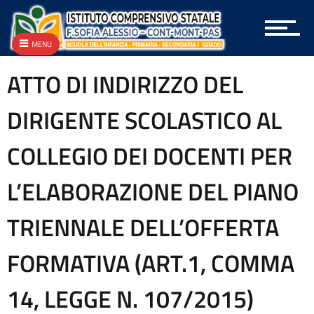
Archivio Albo OnLine e Amministrazione Trasparente
Archivio Bandi e Gare
Archivio Circolari A.T.A.
MENU
Archivio Circolari Docenti
Archivio Circolari Genitori
ATTO DI INDIRIZZO DEL
Archivio NEWS Vecchio
Archivio P.T.O.F.
DIRIGENTE SCOLASTICO AL
Archivio vecchie Graduatorie
Archivio vecchio PON
COLLEGIO DEI DOCENTI PER
Area docenti
Aree Tematiche
L’ELABORAZIONE DEL PIANO
Articolazione degli uffici
Attestazioni OIV o di struttura analoga
TRIENNALE DELL’OFFERTA
Atti generali
Bandi di gara e contratti
FORMATIVA (ART.1, COMMA
Burocrazia zero
Calendario scolastico
14, LEGGE N. 107/2015)
Codice disciplinare
Consulenti e collaboratori