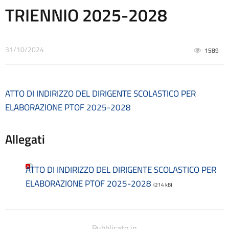
Contatti
TRIENNIO 2025-2028
Contrattazione collettiva
Contrattazione integrativa
Cookie Policy (UE)
31/10/2024
1589
Corsi
D.S.G.A.
Dirigente Scolastico
Dirigenza
ATTO DI INDIRIZZO DEL DIRIGENTE SCOLASTICO PER
Docenti
ELABORAZIONE PTOF 2025-2028
Dotazione organica
FAQ e VideoTutorial Registro Elettronico CLASSEVIVA
Allegati
feedback
Galleria
Home
ATTO DI INDIRIZZO DEL DIRIGENTE SCOLASTICO PER
Incarichi amministrativi di vertice
ELABORAZIONE PTOF 2025-2028
(214 kB)
Incarichi conferiti e autorizzati ai dipendenti
Inclusione e BES
Indicatore di tempestività dei pagamenti
Informazioni
Pubblicato in