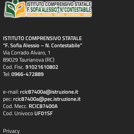
ISTITUTO COMPRENSIVO STATALE
“F. Sofia Alessio – N. Contestabile”
Via Corrado Alvaro, 1
89029 Taurianova (RC)
Cod. Fisc.
91021610802
Tel:
0966-472889
e-mail:
rcic87400a@istruzione.it
pec:
rcic87400a@pec.istruzione.it
Cod. Mecc.
RCIC87400A
Cod. Univoco
UF01SF
Privacy