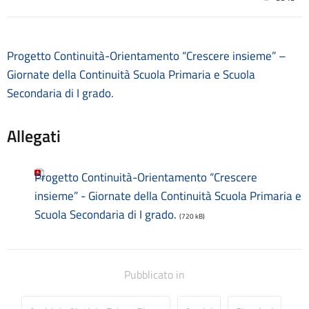
Contatti
Contrattazione collettiva
Contrattazione integrativa
Progetto Continuità-Orientamento “Crescere insieme” –
Cookie Policy (UE)
Giornate della Continuità Scuola Primaria e Scuola
Corsi
Secondaria di I grado.
D.S.G.A.
Dirigente Scolastico
Allegati
Dirigenza
Docenti
Dotazione organica
Progetto Continuità-Orientamento “Crescere
FAQ e VideoTutorial Registro Elettronico CLASSEVIVA
insieme” - Giornate della Continuità Scuola Primaria e
feedback
Scuola Secondaria di I grado.
Galleria
(720 kB)
Home
Incarichi amministrativi di vertice
Incarichi conferiti e autorizzati ai dipendenti
Pubblicato in
Inclusione e BES
Indicatore di tempestività dei pagamenti