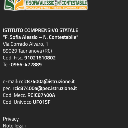
ISTITUTO COMPRENSIVO STATALE
“F. Sofia Alessio – N. Contestabile”
Via Corrado Alvaro, 1
89029 Taurianova (RC)
Cod. Fisc.
91021610802
Tel:
0966-472889
e-mail:
rcic87400a@istruzione.it
pec:
rcic87400a@pec.istruzione.it
Cod. Mecc.
RCIC87400A
Cod. Univoco
UF01SF
Privacy
Note legali