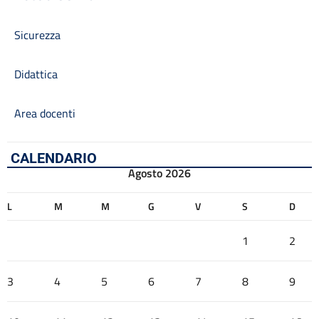
Sicurezza
Didattica
Area docenti
CALENDARIO
Agosto 2026
L
M
M
G
V
S
D
1
2
3
4
5
6
7
8
9