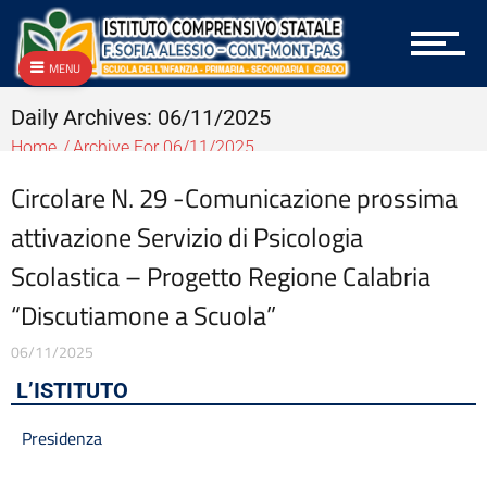
Amministrazione trasparente
Anticorruzione
Archivio
MENU
Archivio
Archivio Albo OnLine e Amministrazione Trasparente
Daily Archives: 06/11/2025
Archivio Bandi e Gare
Home
Archive For 06/11/2025
Archivio Circolari A.T.A.
Archivio Circolari Docenti
Circolare N. 29 -Comunicazione prossima
Archivio Circolari Genitori
attivazione Servizio di Psicologia
Archivio NEWS Vecchio
Archivio P.T.O.F.
Scolastica – Progetto Regione Calabria
Archivio vecchie Graduatorie
“Discutiamone a Scuola”
Archivio vecchio PON
Area docenti
06/11/2025
Aree Tematiche
L’ISTITUTO
Articolazione degli uffici
Attestazioni OIV o di struttura analoga
Presidenza
Atti generali
Bandi di gara e contratti