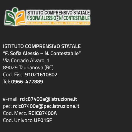
ISTITUTO COMPRENSIVO STATALE
“F. Sofia Alessio – N. Contestabile”
Via Corrado Alvaro, 1
89029 Taurianova (RC)
Cod. Fisc.
91021610802
Tel:
0966-472889
e-mail:
rcic87400a@istruzione.it
pec:
rcic87400a@pec.istruzione.it
Cod. Mecc.
RCIC87400A
Cod. Univoco
UF01SF