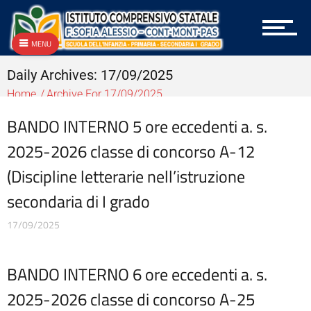
Archivio
Archivio
Archivio Albo OnLine e Amministrazione Trasparente
MENU
Archivio Bandi e Gare
Archivio Circolari A.T.A.
Daily Archives: 17/09/2025
Archivio Circolari Docenti
Home
Archive For 17/09/2025
Archivio Circolari Genitori
BANDO INTERNO 5 ore eccedenti a. s.
Archivio NEWS Vecchio
Archivio P.T.O.F.
2025-2026 classe di concorso A-12
Archivio vecchie Graduatorie
(Discipline letterarie nell’istruzione
Archivio vecchio PON
Area docenti
secondaria di I grado
Aree Tematiche
Articolazione degli uffici
17/09/2025
Attestazioni OIV o di struttura analoga
Atti generali
BANDO INTERNO 6 ore eccedenti a. s.
Bandi di gara e contratti
Burocrazia zero
2025-2026 classe di concorso A-25
Calendario scolastico