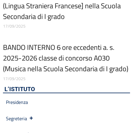
(Lingua Straniera Francese] nella Scuola
Codice disciplinare
Consulenti e collaboratori
Secondaria di I grado
Contatti
17/09/2025
Contrattazione collettiva
Contrattazione integrativa
Cookie Policy (UE)
BANDO INTERNO 6 ore eccedenti a. s.
Corsi
D.S.G.A.
2025-2026 classe di concorso A030
Dirigente Scolastico
(Musica nella Scuola Secondaria di I grado)
Dirigenza
Docenti
17/09/2025
Dotazione organica
L’ISTITUTO
FAQ e VideoTutorial Registro Elettronico CLASSEVIVA
feedback
Presidenza
Galleria
Home
Segreteria
Incarichi amministrativi di vertice
Incarichi conferiti e autorizzati ai dipendenti