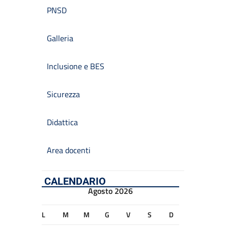
PNSD
Galleria
Inclusione e BES
Sicurezza
Didattica
Area docenti
CALENDARIO
Agosto 2026
L
M
M
G
V
S
D