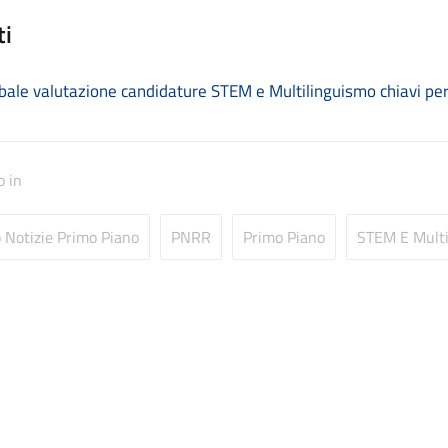
ti
bale valutazione candidature STEM e Multilinguismo chiavi per 
o in
o Notizie Primo Piano
PNRR
Primo Piano
STEM E Multil