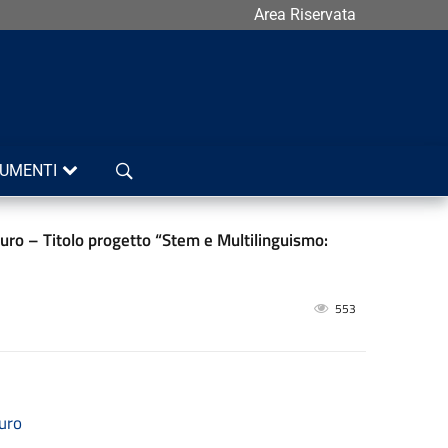
Area Riservata
Cerca
UMENTI
turo – Titolo progetto “Stem e Multilinguismo:
553
turo