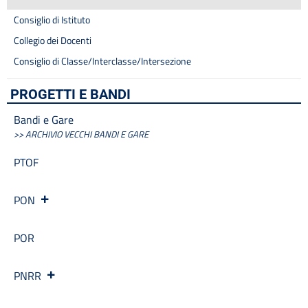
Posizioni organizzative
Progetti
Consiglio di Istituto
Progetti Piano Triennale dell’Offerta Formativa
Collegio dei Docenti
Programma per la Trasparenza e l’Integrità
Consiglio di Classe/Interclasse/Intersezione
Protocollo Sicurezza
Quadri orario
PROGETTI E BANDI
Rassegna stampa
Regolamenti
Bandi e Gare
>> ARCHIVIO VECCHI BANDI E GARE
Rendiconti gruppi consiliari regionali/provinciali
Sanzioni per mancata comunicazione dei dati
PTOF
Segreteria
Servizio di assistenza psicologica per emergenza Covid-19
PON
Sicurezza
Tassi di assenza
Telefono e posta elettronica
POR
Cerca
PNRR