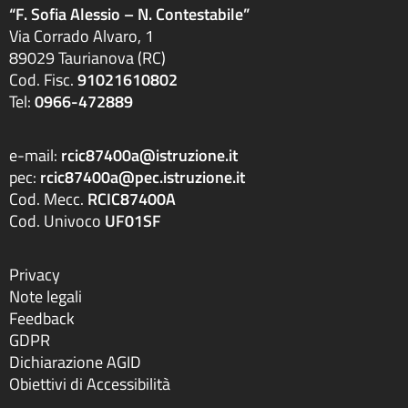
“F. Sofia Alessio – N. Contestabile”
Via Corrado Alvaro, 1
89029 Taurianova (RC)
Cod. Fisc.
91021610802
Tel:
0966-472889
e-mail:
rcic87400a@istruzione.it
pec:
rcic87400a@pec.istruzione.it
Cod. Mecc.
RCIC87400A
Cod. Univoco
UF01SF
Privacy
Note legali
Feedback
GDPR
Dichiarazione AGID
Obiettivi di Accessibilità