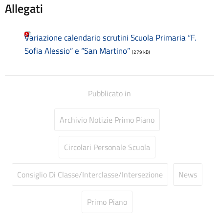
Allegati
Consulenti e collaboratori
Contatti
Contrattazione collettiva
Variazione calendario scrutini Scuola Primaria “F.
Contrattazione integrativa
Sofia Alessio” e “San Martino”
(279 kB)
Cookie Policy (UE)
Corsi
D.S.G.A.
Dirigente Scolastico
Pubblicato in
Dirigenza
Docenti
Archivio Notizie Primo Piano
Dotazione organica
FAQ e VideoTutorial Registro Elettronico CLASSEVIVA
Circolari Personale Scuola
feedback
Galleria
Home
Consiglio Di Classe/Interclasse/Intersezione
News
Incarichi amministrativi di vertice
Incarichi conferiti e autorizzati ai dipendenti
Primo Piano
Inclusione e BES