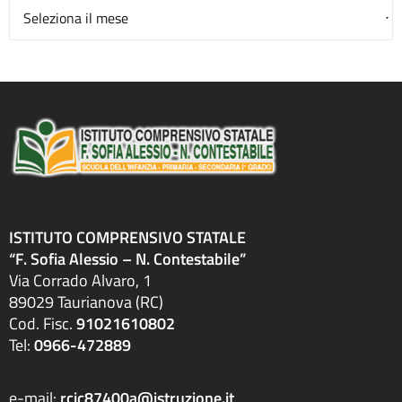
Archivio
ISTITUTO COMPRENSIVO STATALE
“F. Sofia Alessio – N. Contestabile”
Via Corrado Alvaro, 1
89029 Taurianova (RC)
Cod. Fisc.
91021610802
Tel:
0966-472889
e-mail:
rcic87400a@istruzione.it