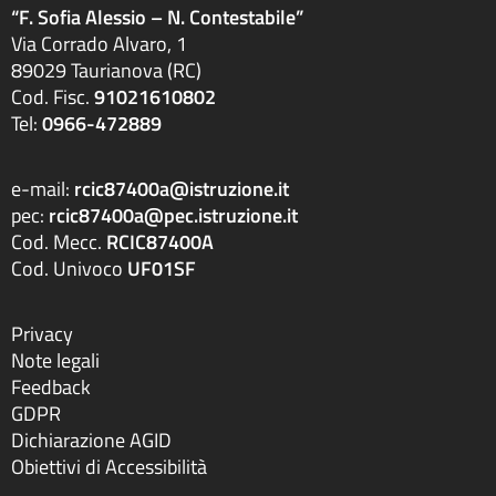
“F. Sofia Alessio – N. Contestabile”
Via Corrado Alvaro, 1
89029 Taurianova (RC)
Cod. Fisc.
91021610802
Tel:
0966-472889
e-mail:
rcic87400a@istruzione.it
pec:
rcic87400a@pec.istruzione.it
Cod. Mecc.
RCIC87400A
Cod. Univoco
UF01SF
Privacy
Note legali
Feedback
GDPR
Dichiarazione AGID
Obiettivi di Accessibilità