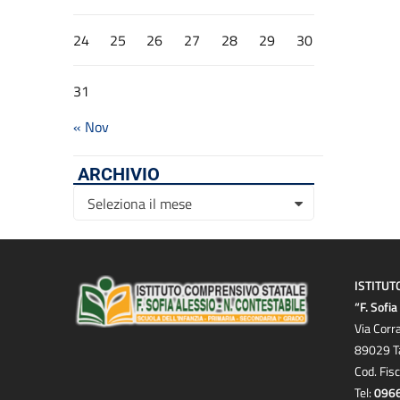
24
25
26
27
28
29
30
31
« Nov
ARCHIVIO
Archivio
Seleziona il mese
ISTITUT
“F. Sofi
Via Corr
89029 T
Cod. Fis
Tel:
096