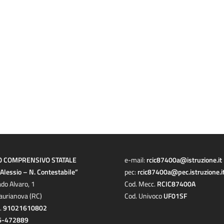
O COMPRENSIVO STATALE
e-mail:
rcic87400a@istruzione.it
a Alessio – N. Contestabile”
pec:
rcic87400a@pec.istruzione.i
ado Alvaro, 1
Cod. Mecc.
RCIC87400A
aurianova (RC)
Cod. Univoco
UF01SF
c.
91021610802
6-472889