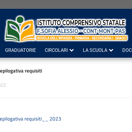
GRADUATORIE
CIRCOLARI
LA SCUOLA
DOC
iepilogativa requisiti
022
iepilogativa requisiti__ 2023