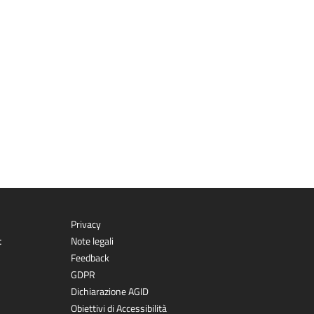
Privacy
t
Note legali
Feedback
GDPR
Dichiarazione AGID
Obiettivi di Accessibilità