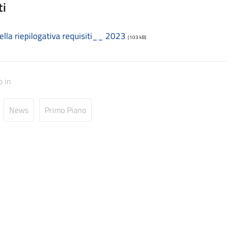
ti
ella riepilogativa requisiti__ 2023
(103 kB)
o in
News
Primo Piano