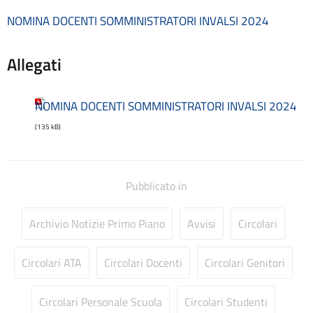
Consulenti e collaboratori
NOMINA DOCENTI SOMMINISTRATORI INVALSI 2024
Contatti
Contrattazione collettiva
Contrattazione integrativa
Allegati
Cookie Policy (UE)
Corsi
NOMINA DOCENTI SOMMINISTRATORI INVALSI 2024
D.S.G.A.
Dirigente Scolastico
(135 kB)
Dirigenza
Docenti
Dotazione organica
Pubblicato in
FAQ e VideoTutorial Registro Elettronico CLASSEVIVA
feedback
Archivio Notizie Primo Piano
Avvisi
Circolari
Galleria
Home
Incarichi amministrativi di vertice
Circolari ATA
Circolari Docenti
Circolari Genitori
Incarichi conferiti e autorizzati ai dipendenti
Inclusione e BES
Circolari Personale Scuola
Circolari Studenti
Indicatore di tempestività dei pagamenti