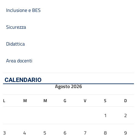
Inclusione e BES
Sicurezza
Didattica
Area docenti
CALENDARIO
Agosto 2026
L
M
M
G
V
S
D
1
2
3
4
5
6
7
8
9