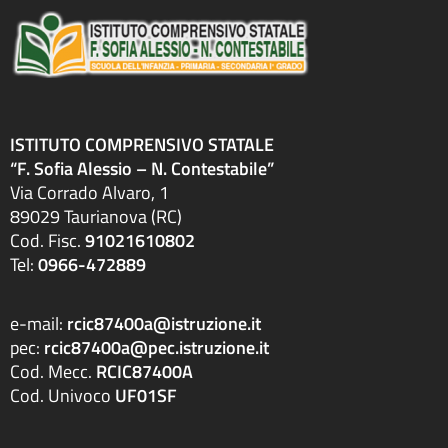
ISTITUTO COMPRENSIVO STATALE
“F. Sofia Alessio – N. Contestabile”
Via Corrado Alvaro, 1
89029 Taurianova (RC)
Cod. Fisc.
91021610802
Tel:
0966-472889
e-mail:
rcic87400a@istruzione.it
pec:
rcic87400a@pec.istruzione.it
Cod. Mecc.
RCIC87400A
Cod. Univoco
UF01SF