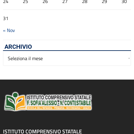
24
25
26
27
28
29
30
31
« Nov
ARCHIVIO
Archivio
ISTITUTO COMPRENSIVO STATALE