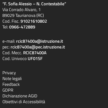
“F. Sofia Alessio – N. Contestabile”
Via Corrado Alvaro, 1
89029 Taurianova (RC)
Cod. Fisc.
91021610802
Tel:
0966-472889
e-mail:
rcic87400a@istruzione.it
pec:
rcic87400a@pec.istruzione.it
Cod. Mecc.
RCIC87400A
Cod. Univoco
UF01SF
Privacy
Note legali
Feedback
GDPR
Dichiarazione AGID
Obiettivi di Accessibilità