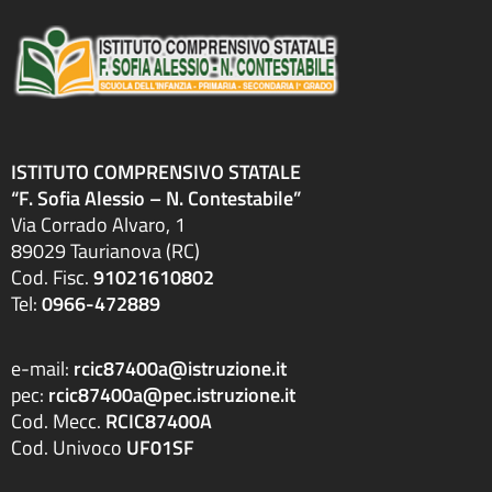
ISTITUTO COMPRENSIVO STATALE
“F. Sofia Alessio – N. Contestabile”
Via Corrado Alvaro, 1
89029 Taurianova (RC)
Cod. Fisc.
91021610802
Tel:
0966-472889
e-mail:
rcic87400a@istruzione.it
pec:
rcic87400a@pec.istruzione.it
Cod. Mecc.
RCIC87400A
Cod. Univoco
UF01SF