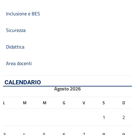
Inclusione e BES
Sicurezza
Didattica
Area docenti
CALENDARIO
Agosto 2026
L
M
M
G
V
S
D
1
2
3
4
5
6
7
8
9