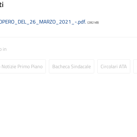
ti
IOPERO_DEL_26_MARZO_2021_-.pdf.
(282 kB)
o in
o Notizie Primo Piano
Bacheca Sindacale
Circolari ATA