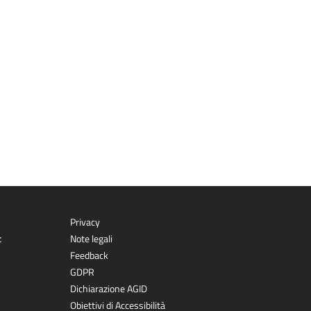
Privacy
t
Note legali
Feedback
GDPR
Dichiarazione AGID
Obiettivi di Accessibilità