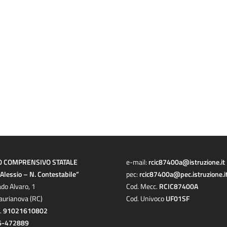
O COMPRENSIVO STATALE
e-mail:
rcic87400a@istruzione.it
a Alessio – N. Contestabile”
pec:
rcic87400a@pec.istruzione.i
ado Alvaro, 1
Cod. Mecc.
RCIC87400A
aurianova (RC)
Cod. Univoco
UF01SF
c.
91021610802
6-472889