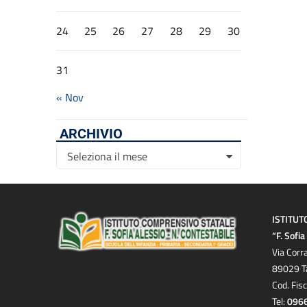
24
25
26
27
28
29
30
31
« Nov
ARCHIVIO
Archivio
Seleziona il mese
ISTITUT
“F. Sofi
Via Corr
89029 T
Cod. Fis
Tel:
096