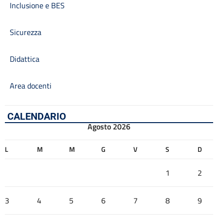
Inclusione e BES
Sicurezza
Didattica
Area docenti
CALENDARIO
Agosto 2026
L
M
M
G
V
S
D
1
2
3
4
5
6
7
8
9