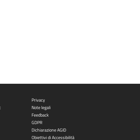
Privacy
t
Note legali
Feedback
GDPR
Dichiarazione AGID
Obiettivi di Accessibilità