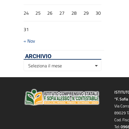
24
25
26
27
28
29
30
31
« Nov
ARCHIVIO
Archivio
Seleziona il mese
ISTITUT
“F. Sofi
Via Corr
89029 T
Cod. Fis
Tel:
096