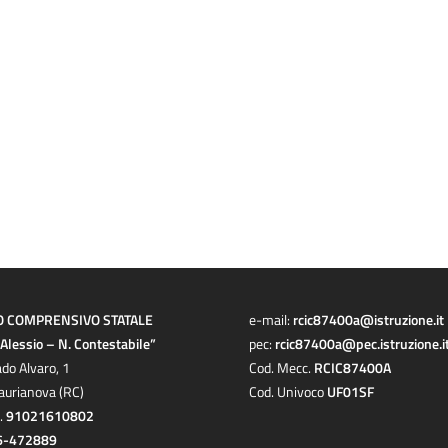
O COMPRENSIVO STATALE
e-mail:
rcic87400a@istruzione.it
a Alessio – N. Contestabile”
pec:
rcic87400a@pec.istruzione.i
ado Alvaro, 1
Cod. Mecc.
RCIC87400A
aurianova (RC)
Cod. Univoco
UF01SF
c.
91021610802
6-472889