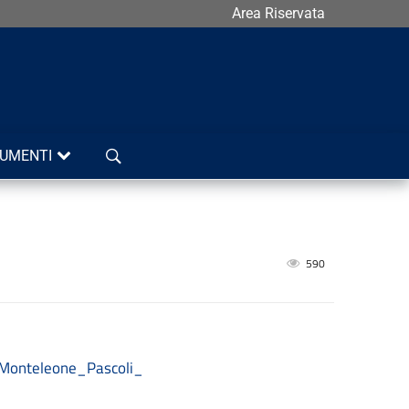
Area Riservata
Cerca
UMENTI
590
_Monteleone_Pascoli_