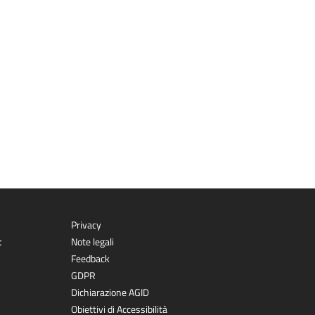
Privacy
t
Note legali
Feedback
GDPR
Dichiarazione AGID
Obiettivi di Accessibilità