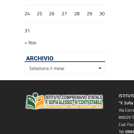
24
25
26
27
28
29
30
31
« Nov
ARCHIVIO
Archivio
Seleziona il mese
ISTITUT
“F. Sofi
Via Corr
89029 T
Cod. Fis
Tel:
096