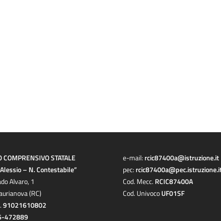
O COMPRENSIVO STATALE
e-mail:
rcic87400a@istruzione.it
a Alessio – N. Contestabile”
pec:
rcic87400a@pec.istruzione.i
ado Alvaro, 1
Cod. Mecc.
RCIC87400A
aurianova (RC)
Cod. Univoco
UF01SF
c.
91021610802
6-472889