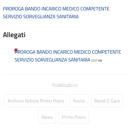
Consulenti e collaboratori
PROROGA BANDO INCARICO MEDICO COMPETENTE
Contatti
SERVIZIO SORVEGLIANZA SANITARIA
Contrattazione collettiva
Contrattazione integrativa
Allegati
Cookie Policy (UE)
Corsi
D.S.G.A.
PROROGA BANDO INCARICO MEDICO COMPETENTE
Dirigente Scolastico
SERVIZIO SORVEGLIANZA SANITARIA
(237 kB)
Dirigenza
Docenti
Dotazione organica
FAQ e VideoTutorial Registro Elettronico CLASSEVIVA
Pubblicato in
feedback
Galleria
Archivio Notizie Primo Piano
Avvisi
Bandi E Gare
Home
Incarichi amministrativi di vertice
News
Primo Piano
Incarichi conferiti e autorizzati ai dipendenti
Inclusione e BES