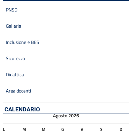
PNSD
Galleria
Inclusione e BES
Sicurezza
Didattica
Area docenti
CALENDARIO
Agosto 2026
L
M
M
G
V
S
D