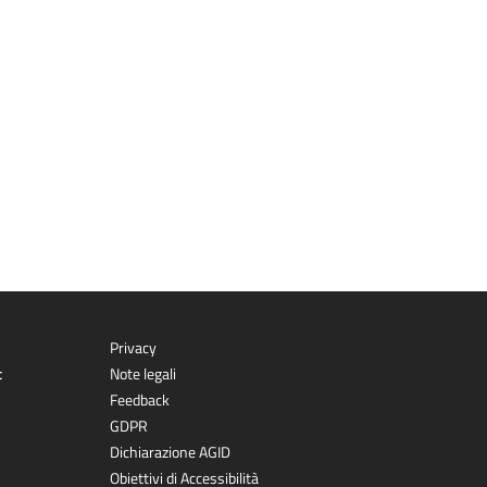
Privacy
t
Note legali
Feedback
GDPR
Dichiarazione AGID
Obiettivi di Accessibilità