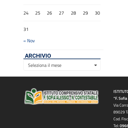
24
25
26
27
28
29
30
31
« Nov
ARCHIVIO
Archivio
Seleziona il mese
ISTITUT
“F. Sofi
Via Corr
89029 T
Cod. Fis
Tel:
096