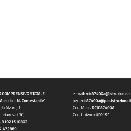
O COMPRENSIVO STATALE
e-mail:
rcic87400a@istruzione.it
a Alessio – N. Contestabile”
pec:
rcic87400a@pec.istruzione.i
ado Alvaro, 1
Cod. Mecc.
RCIC87400A
aurianova (RC)
Cod. Univoco
UF01SF
c.
91021610802
6-472889