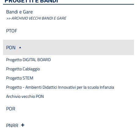
PROGETTI E BANDI
Posizioni organizzative
Progetti
Bandi e Gare
Progetti Piano Triennale dell’Offerta Formativa
>> ARCHIVIO VECCHI BANDI E GARE
Programma per la Trasparenza e l’Integrità
Protocollo Sicurezza
PTOF
Quadri orario
Rassegna stampa
PON
Regolamenti
Rendiconti gruppi consiliari regionali/provinciali
Progetto DIGITAL BOARD
Sanzioni per mancata comunicazione dei dati
Progetto Cablaggio
Segreteria
Progetto STEM
Servizio di assistenza psicologica per emergenza Covid-19
Progetto - Ambienti Didattici Innovativi per la scuola Infanzia
Sicurezza
Tassi di assenza
Archivio vecchio PON
Telefono e posta elettronica
POR
Cerca
PNRR