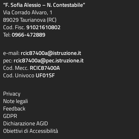
“F. Sofia Alessio – N. Contestabile”
Via Corrado Alvaro, 1
89029 Taurianova (RC)
Cod. Fisc.
91021610802
Tel:
0966-472889
e-mail:
rcic87400a@istruzione.it
pec:
rcic87400a@pec.istruzione.it
Cod. Mecc.
RCIC87400A
Cod. Univoco
UF01SF
Privacy
Note legali
Feedback
GDPR
Dichiarazione AGID
Obiettivi di Accessibilità