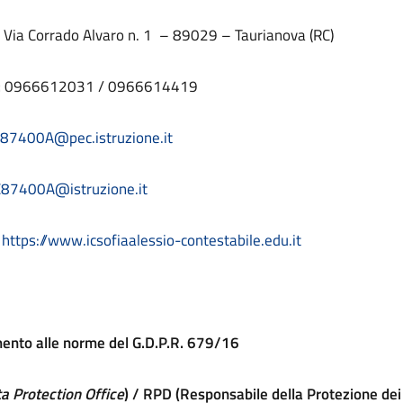
:
Via Corrado Alvaro n. 1 – 89029 – Taurianova (RC)
:
0966612031 / 0966614419
87400A@pec.istruzione.it
C87400A@istruzione.it
:
https://www.icsofiaalessio-contestabile.edu.it
nto alle norme del G.D.P.R. 679/16
a Protection Office
) / RPD (Responsabile della Protezione dei