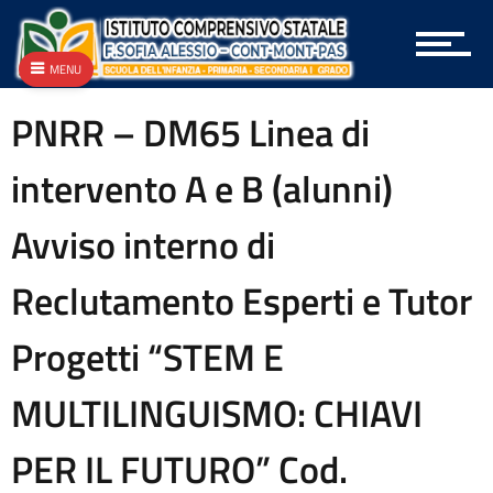
Archivio Circolari A.T.A.
Archivio Circolari Docenti
MENU
Archivio Circolari Genitori
Archivio NEWS Vecchio
PNRR – DM65 Linea di
Archivio P.T.O.F.
Archivio vecchie Graduatorie
intervento A e B (alunni)
Archivio vecchio PON
Area docenti
Avviso interno di
Aree Tematiche
Articolazione degli uffici
Reclutamento Esperti e Tutor
Attestazioni OIV o di struttura analoga
Atti generali
Bandi di gara e contratti
Progetti “STEM E
Burocrazia zero
Calendario scolastico
MULTILINGUISMO: CHIAVI
Codice disciplinare
Consulenti e collaboratori
PER IL FUTURO” Cod.
Contatti