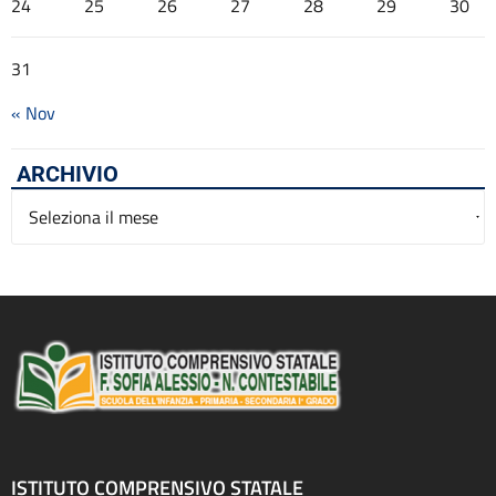
24
25
26
27
28
29
30
31
« Nov
ARCHIVIO
Archivio
ISTITUTO COMPRENSIVO STATALE