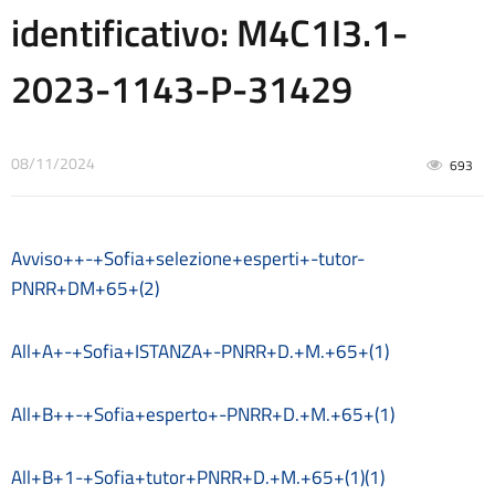
Contrattazione collettiva
identificativo: M4C1I3.1-
Contrattazione integrativa
Cookie Policy (UE)
2023-1143-P-31429
Corsi
D.S.G.A.
Dirigente Scolastico
08/11/2024
Dirigenza
693
Docenti
Dotazione organica
FAQ e VideoTutorial Registro Elettronico CLASSEVIVA
Avviso++-+Sofia+selezione+esperti+-tutor-
feedback
PNRR+DM+65+(2)
Galleria
Home
All+A+-+Sofia+ISTANZA+-PNRR+D.+M.+65+(1)
Incarichi amministrativi di vertice
Incarichi conferiti e autorizzati ai dipendenti
Inclusione e BES
All+B++-+Sofia+esperto+-PNRR+D.+M.+65+(1)
Indicatore di tempestività dei pagamenti
Informazioni
All+B+1-+Sofia+tutor+PNRR+D.+M.+65+(1)(1)
Libri di testo