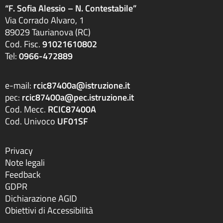
“F. Sofia Alessio – N. Contestabile”
Via Corrado Alvaro, 1
89029 Taurianova (RC)
Cod. Fisc.
91021610802
Tel:
0966-472889
e-mail:
rcic87400a@istruzione.it
pec:
rcic87400a@pec.istruzione.it
Cod. Mecc.
RCIC87400A
Cod. Univoco
UF01SF
Privacy
Note legali
Feedback
GDPR
Dichiarazione AGID
Obiettivi di Accessibilità