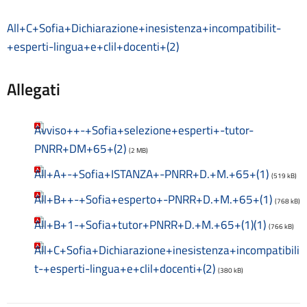
Materiale didattico
Modulistica famiglie
All+C+Sofia+Dichiarazione+inesistenza+incompatibilit-
Modulistica personale scuola
+esperti-lingua+e+clil+docenti+(2)
OIV
Oneri informativi per cittadini e imprese
Allegati
Organi di indirizzo politico-amministrativo
Organigramma
Patto educativo
Avviso++-+Sofia+selezione+esperti+-tutor-
Personale non a tempo indeterminato
PNRR+DM+65+(2)
(2 MB)
Piano di Miglioramento (PDM) Triennio 2022/2025 REVISIONE
All+A+-+Sofia+ISTANZA+-PNRR+D.+M.+65+(1)
a.s. 2024/2025
(519 kB)
Plessi
All+B++-+Sofia+esperto+-PNRR+D.+M.+65+(1)
(768 kB)
PNRR Futura
PNSD
All+B+1-+Sofia+tutor+PNRR+D.+M.+65+(1)(1)
(766 kB)
PNSD
All+C+Sofia+Dichiarazione+inesistenza+incompatibili
PON
t-+esperti-lingua+e+clil+docenti+(2)
Posizioni organizzative
(380 kB)
Progetti
Progetti Piano Triennale dell’Offerta Formativa