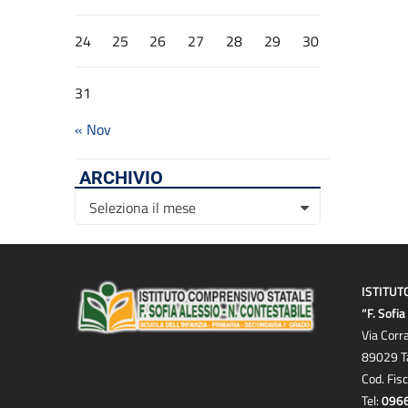
24
25
26
27
28
29
30
31
« Nov
ARCHIVIO
Archivio
Seleziona il mese
ISTITUT
“F. Sofi
Via Corr
89029 T
Cod. Fis
Tel:
096