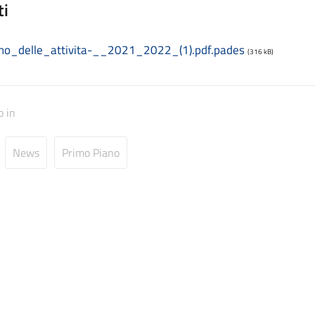
ti
no_delle_attivita-__2021_2022_(1).pdf.pades
(316 kB)
o in
News
Primo Piano