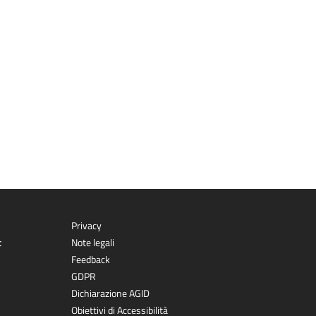
Privacy
t
Note legali
Feedback
GDPR
Dichiarazione AGID
Obiettivi di Accessibilità