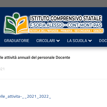
GRADUATORIE
CIRCOLARI
LA SCUOLA
DOC
le attività annuali del personale Docente
021
elle_attivita-__2021_2022_