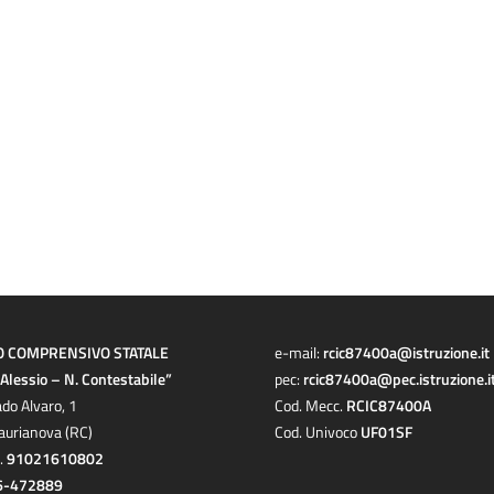
O COMPRENSIVO STATALE
e-mail:
rcic87400a@istruzione.it
a Alessio – N. Contestabile”
pec:
rcic87400a@pec.istruzione.i
ado Alvaro, 1
Cod. Mecc.
RCIC87400A
aurianova (RC)
Cod. Univoco
UF01SF
c.
91021610802
6-472889