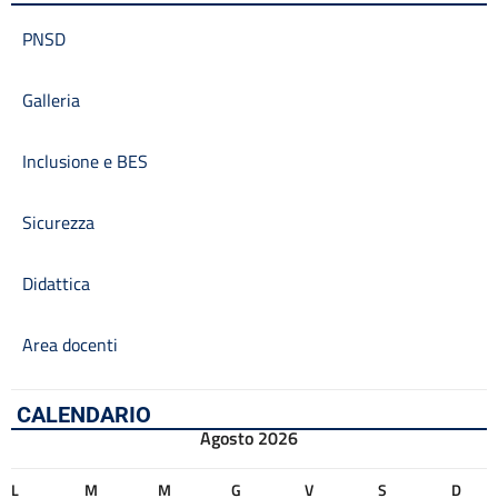
PNSD
Galleria
Inclusione e BES
Sicurezza
Didattica
Area docenti
CALENDARIO
Agosto 2026
L
M
M
G
V
S
D