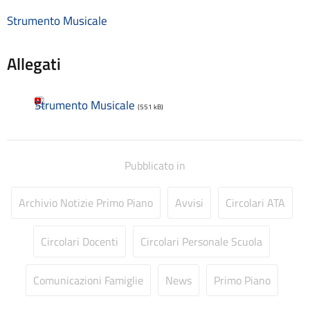
Consulenti e collaboratori
Strumento Musicale
Contatti
Contrattazione collettiva
Allegati
Contrattazione integrativa
Cookie Policy (UE)
Corsi
Strumento Musicale
(551 kB)
D.S.G.A.
Dirigente Scolastico
Dirigenza
Docenti
Pubblicato in
Dotazione organica
FAQ e VideoTutorial Registro Elettronico CLASSEVIVA
Archivio Notizie Primo Piano
Avvisi
Circolari ATA
feedback
Galleria
Circolari Docenti
Circolari Personale Scuola
Home
Incarichi amministrativi di vertice
Incarichi conferiti e autorizzati ai dipendenti
Comunicazioni Famiglie
News
Primo Piano
Inclusione e BES