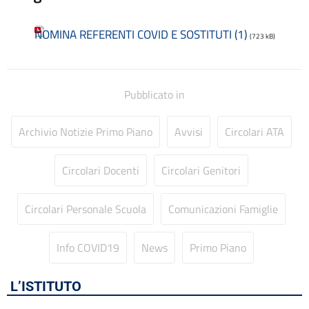
Codice disciplinare
Consulenti e collaboratori
NOMINA REFERENTI COVID E SOSTITUTI (1)
Contatti
(723 kB)
Contrattazione collettiva
Contrattazione integrativa
Cookie Policy (UE)
Pubblicato in
Corsi
D.S.G.A.
Archivio Notizie Primo Piano
Avvisi
Circolari ATA
Dirigente Scolastico
Dirigenza
Docenti
Circolari Docenti
Circolari Genitori
Dotazione organica
FAQ e VideoTutorial Registro Elettronico CLASSEVIVA
Circolari Personale Scuola
Comunicazioni Famiglie
feedback
Galleria
Info COVID19
News
Primo Piano
Home
Incarichi amministrativi di vertice
Incarichi conferiti e autorizzati ai dipendenti
L’ISTITUTO
Inclusione e BES