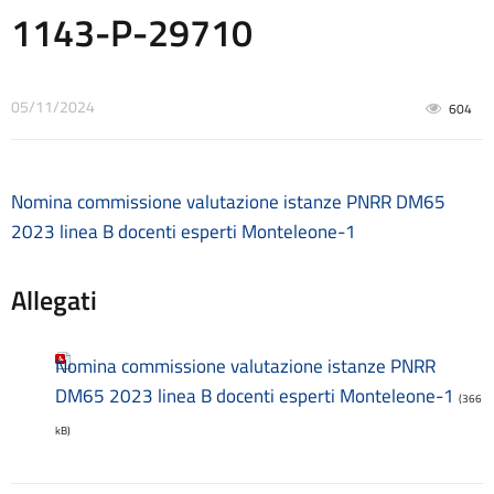
Consulenti e collaboratori
1143-P-29710
Contatti
Contrattazione collettiva
Contrattazione integrativa
05/11/2024
Cookie Policy (UE)
604
Corsi
D.S.G.A.
Dirigente Scolastico
Nomina commissione valutazione istanze PNRR DM65
Dirigenza
2023 linea B docenti esperti Monteleone-1
Docenti
Dotazione organica
Allegati
FAQ e VideoTutorial Registro Elettronico CLASSEVIVA
feedback
Galleria
Nomina commissione valutazione istanze PNRR
Home
DM65 2023 linea B docenti esperti Monteleone-1
Incarichi amministrativi di vertice
(366
Incarichi conferiti e autorizzati ai dipendenti
kB)
Inclusione e BES
Indicatore di tempestività dei pagamenti