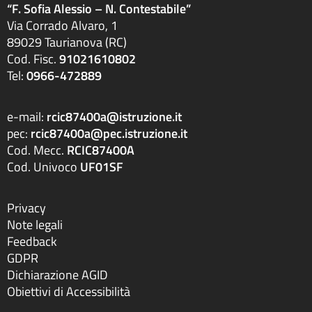
“F. Sofia Alessio – N. Contestabile”
Via Corrado Alvaro, 1
89029 Taurianova (RC)
Cod. Fisc.
91021610802
Tel:
0966-472889
e-mail:
rcic87400a@istruzione.it
pec:
rcic87400a@pec.istruzione.it
Cod. Mecc.
RCIC87400A
Cod. Univoco
UF01SF
Privacy
Note legali
Feedback
GDPR
Dichiarazione AGID
Obiettivi di Accessibilità